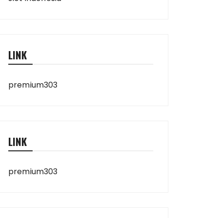
LINK
premium303
LINK
premium303