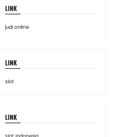
LINK
judi online
LINK
slot
LINK
slot indonesia