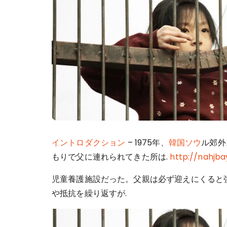
イントロダクション
– 1975年、
韓国ソウ
ル郊外
もりで父に連れられてきた所は.
http://nahjb
児童養護施設だった。父親は必ず迎えにくると
や抵抗を繰り返すが.