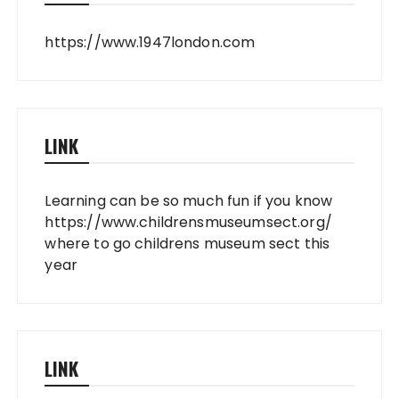
https://www.1947london.com
LINK
Learning can be so much fun if you know
https://www.childrensmuseumsect.org/
where to go childrens museum sect this
year
LINK