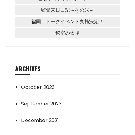
監督来日日記～その弐～
福岡 トークイベント実施決定！
秘密の太陽
ARCHIVES
October 2023
September 2023
December 2021