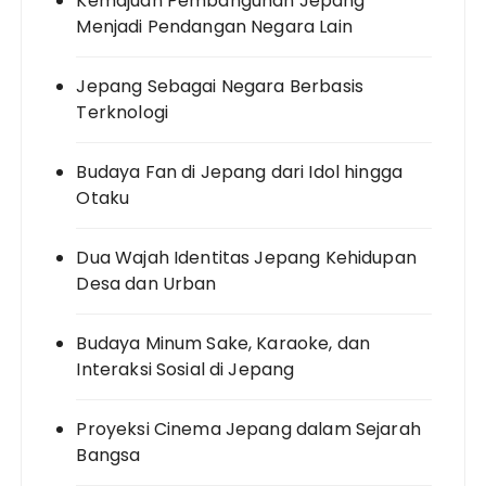
Kemajuan Pembangunan Jepang
Menjadi Pendangan Negara Lain
Jepang Sebagai Negara Berbasis
Terknologi
Budaya Fan di Jepang dari Idol hingga
Otaku
Dua Wajah Identitas Jepang Kehidupan
Desa dan Urban
Budaya Minum Sake, Karaoke, dan
Interaksi Sosial di Jepang
Proyeksi Cinema Jepang dalam Sejarah
Bangsa