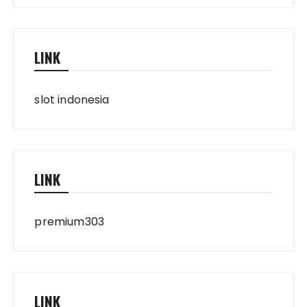
LINK
slot indonesia
LINK
premium303
LINK