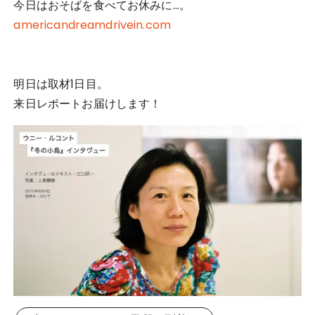
今日はおそばを食べてお休みに…。
americandreamdrivein.com
明日は取材1日目。
来日レポートお届けします！