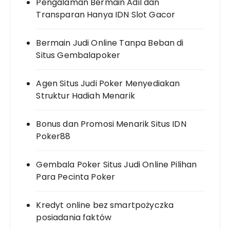
Pengalaman Bermain Adil dan
Transparan Hanya IDN Slot Gacor
Bermain Judi Online Tanpa Beban di
Situs Gembalapoker
Agen Situs Judi Poker Menyediakan
Struktur Hadiah Menarik
Bonus dan Promosi Menarik Situs IDN
Poker88
Gembala Poker Situs Judi Online Pilihan
Para Pecinta Poker
Kredyt online bez smartpożyczka
posiadania faktów