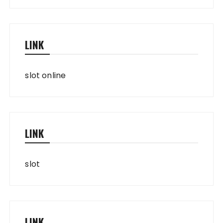
LINK
slot online
LINK
slot
LINK