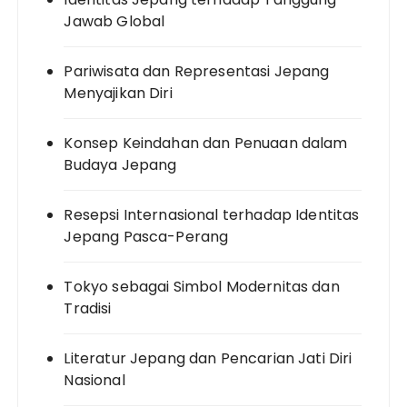
Jawab Global
Pariwisata dan Representasi Jepang
Menyajikan Diri
Konsep Keindahan dan Penuaan dalam
Budaya Jepang
Resepsi Internasional terhadap Identitas
Jepang Pasca-Perang
Tokyo sebagai Simbol Modernitas dan
Tradisi
Literatur Jepang dan Pencarian Jati Diri
Nasional