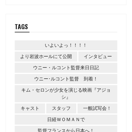
TAGS
いよいよっ！！！！
より岩波ホールにて公開
インタビュー
ウニー・ルコント監督来日日記
ウニー･ルコント監督 到着！
キム・セロンが­少女を演じる映画『アジョ
シ』
キャスト
スタッフ
一般試写会！
日経ＷＯＭＡＮで
監督フランスから日本へ！