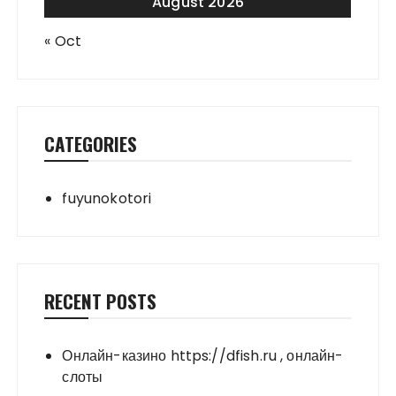
August 2026
« Oct
CATEGORIES
fuyunokotori
RECENT POSTS
Онлайн-казино https://dfish.ru , онлайн-
слоты