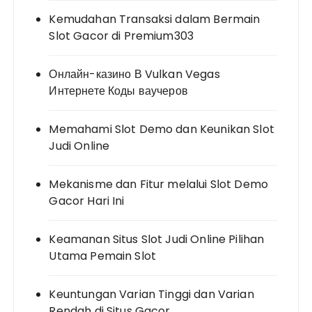
Kemudahan Transaksi dalam Bermain
Slot Gacor di Premium303
Онлайн-казино В Vulkan Vegas
Интернете Коды ваучеров
Memahami Slot Demo dan Keunikan Slot
Judi Online
Mekanisme dan Fitur melalui Slot Demo
Gacor Hari Ini
Keamanan Situs Slot Judi Online Pilihan
Utama Pemain Slot
Keuntungan Varian Tinggi dan Varian
Rendah di Situs Gacor