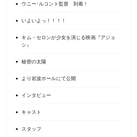
ウニー･ルコント監督 到着！
いよいよっ！！！！
キム・セロンが­少女を演じる映画『アジョ
シ』
秘密の太陽
より岩波ホールにて公開
インタビュー
キャスト
スタッフ