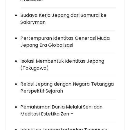
Budaya Kerja Jepang dari Samurai ke
Salaryman
Pertempuran Identitas Generasi Muda
Jepang Era Globalisasi
Isolasi Membentuk Identitas Jepang
(Tokugawa)
Relasi Jepang dengan Negara Tetangga
Perspektif Sejarah
Pemahaman Dunia Melalui Seni dan
Meditasi Estetika Zen –
Identitas Jepang terhadap Tanggung