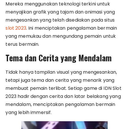
Mereka menggunakan teknologi terkini untuk
menyajikan grafik yang tajam dan animasi yang
mengesankan yang telah disediakan pada situs
slot 2023
. Ini menciptakan pengalaman bermain
yang memukau dan mengundang pemain untuk
terus bermain.
Tema dan Cerita yang Mendalam
Tidak hanya tampilan visual yang mengesankan,
tetapi juga tema dan cerita yang menarik yang
membuat pemain terlibat. Setiap game di IDN Slot
2023 hadir dengan cerita dan latar belakang yang
mendalam, menciptakan pengalaman bermain
yang lebih immersif.