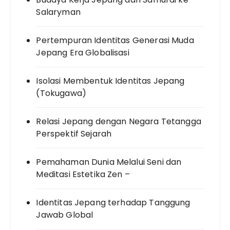
Salaryman
Pertempuran Identitas Generasi Muda
Jepang Era Globalisasi
Isolasi Membentuk Identitas Jepang
(Tokugawa)
Relasi Jepang dengan Negara Tetangga
Perspektif Sejarah
Pemahaman Dunia Melalui Seni dan
Meditasi Estetika Zen –
Identitas Jepang terhadap Tanggung
Jawab Global