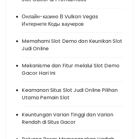
Онлайн-казино В Vulkan Vegas
Интернете Коды ваучеров
Memahami Slot Demo dan Keunikan Slot
Judi Online
Mekanisme dan Fitur melalui Slot Demo
Gacor Hari Ini
Keamanan Situs Slot Judi Online Pilihan
Utama Pemain Slot
Keuntungan Varian Tinggi dan Varian
Rendah di Situs Gacor