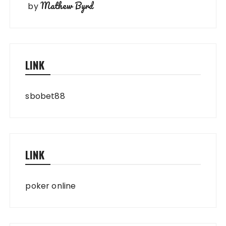
Mathew Byrd
by
LINK
sbobet88
LINK
poker online