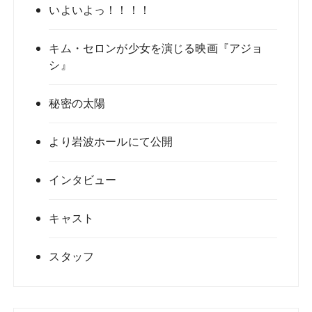
いよいよっ！！！！
キム・セロンが­少女を演じる映画『アジョ
シ』
秘密の太陽
より岩波ホールにて公開
インタビュー
キャスト
スタッフ