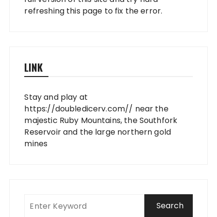
refreshing this page to fix the error.
LINK
Stay and play at
https://doubledicerv.com//
near the
majestic Ruby Mountains, the Southfork
Reservoir and the large northern gold
mines