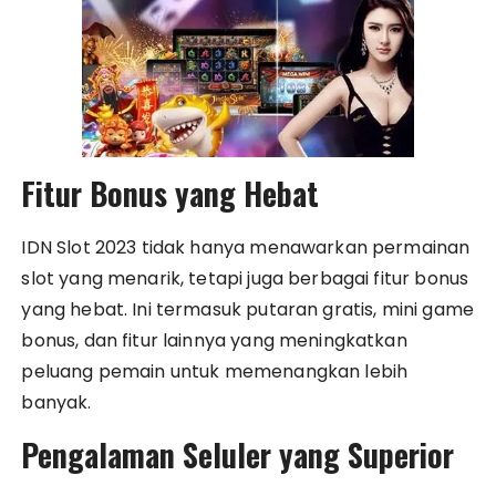
Fitur Bonus yang Hebat
IDN Slot 2023 tidak hanya menawarkan permainan
slot yang menarik, tetapi juga berbagai fitur bonus
yang hebat. Ini termasuk putaran gratis, mini game
bonus, dan fitur lainnya yang meningkatkan
peluang pemain untuk memenangkan lebih
banyak.
Pengalaman Seluler yang Superior