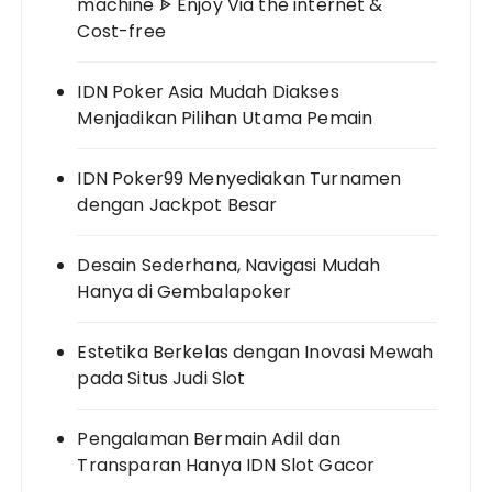
machine ᗎ Enjoy Via the internet &
Cost-free
IDN Poker Asia Mudah Diakses
Menjadikan Pilihan Utama Pemain
IDN Poker99 Menyediakan Turnamen
dengan Jackpot Besar
Desain Sederhana, Navigasi Mudah
Hanya di Gembalapoker
Estetika Berkelas dengan Inovasi Mewah
pada Situs Judi Slot
Pengalaman Bermain Adil dan
Transparan Hanya IDN Slot Gacor