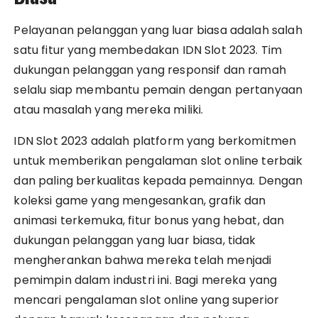
Pelayanan pelanggan yang luar biasa adalah salah
satu fitur yang membedakan IDN Slot 2023. Tim
dukungan pelanggan yang responsif dan ramah
selalu siap membantu pemain dengan pertanyaan
atau masalah yang mereka miliki.
IDN Slot 2023 adalah platform yang berkomitmen
untuk memberikan pengalaman slot online terbaik
dan paling berkualitas kepada pemainnya. Dengan
koleksi game yang mengesankan, grafik dan
animasi terkemuka, fitur bonus yang hebat, dan
dukungan pelanggan yang luar biasa, tidak
mengherankan bahwa mereka telah menjadi
pemimpin dalam industri ini. Bagi mereka yang
mencari pengalaman slot online yang superior