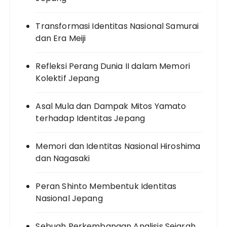
Transformasi Identitas Nasional Samurai
dan Era Meiji
Refleksi Perang Dunia II dalam Memori
Kolektif Jepang
Asal Mula dan Dampak Mitos Yamato
terhadap Identitas Jepang
Memori dan Identitas Nasional Hiroshima
dan Nagasaki
Peran Shinto Membentuk Identitas
Nasional Jepang
Sebuah Perkembangan Analisis Sejarah