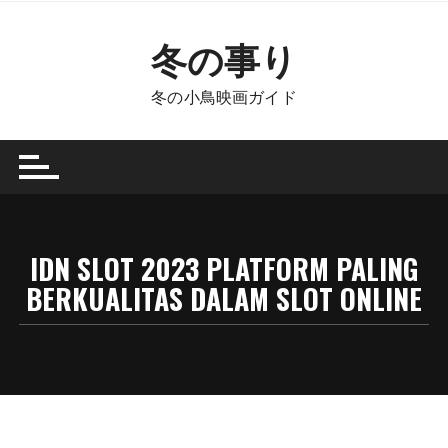
Skip
to
冬の事り
content
冬の小鳥映画ガイド
IDN SLOT 2023 PLATFORM PALING
BERKUALITAS DALAM SLOT ONLINE