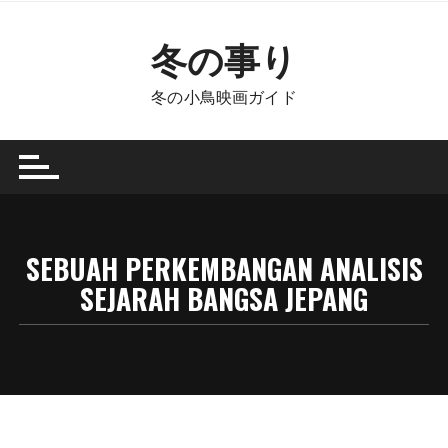
Skip
to
冬の事り
content
冬の小鳥映画ガイド
SEBUAH PERKEMBANGAN ANALISIS
SEJARAH BANGSA JEPANG