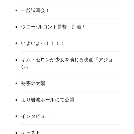
一般試写会！
ウニー･ルコント監督 到着！
いよいよっ！！！！
キム・セロンが­少女を演じる映画『アジョ
シ』
秘密の太陽
より岩波ホールにて公開
インタビュー
キャスト