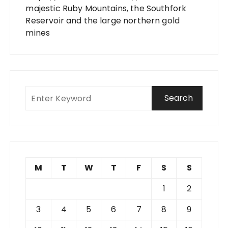
majestic Ruby Mountains, the Southfork
Reservoir and the large northern gold
mines
M
T
W
T
F
S
S
1
2
3
4
5
6
7
8
9