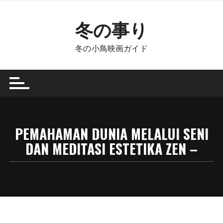
Skip
to
冬の事り
content
冬の小鳥映画ガイド
PEMAHAMAN DUNIA MELALUI SENI
DAN MEDITASI ESTETIKA ZEN –