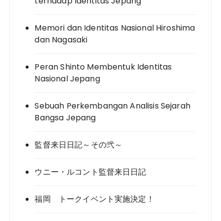
terhadap Identitas Jepang
Memori dan Identitas Nasional Hiroshima
dan Nagasaki
Peran Shinto Membentuk Identitas
Nasional Jepang
Sebuah Perkembangan Analisis Sejarah
Bangsa Jepang
監督来日日記～その弐～
ウニー・ルコント監督来日日記
福岡 トークイベント実施決定！