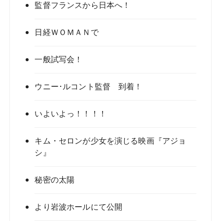
監督フランスから日本へ！
日経ＷＯＭＡＮで
一般試写会！
ウニー･ルコント監督 到着！
いよいよっ！！！！
キム・セロンが­少女を演じる映画『アジョ
シ』
秘密の太陽
より岩波ホールにて公開