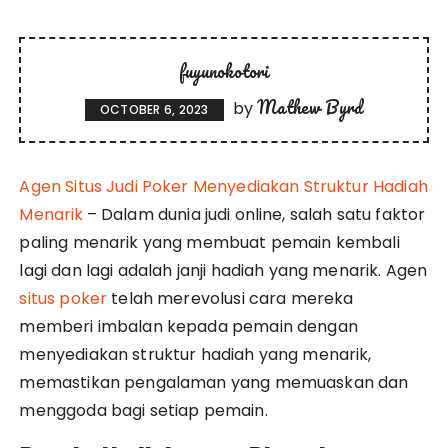
fuyunokotori
Mathew Byrd
by
OCTOBER 6, 2023
Agen Situs Judi Poker Menyediakan Struktur Hadiah
Menarik
– Dalam dunia judi online, salah satu faktor
paling menarik yang membuat pemain kembali
lagi dan lagi adalah janji hadiah yang menarik. Agen
situs poker
telah merevolusi cara mereka
memberi imbalan kepada pemain dengan
menyediakan struktur hadiah yang menarik,
memastikan pengalaman yang memuaskan dan
menggoda bagi setiap pemain.