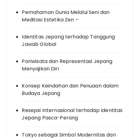
Pemahaman Dunia Melalui Seni dan
Meditasi Estetika Zen –
Identitas Jepang terhadap Tanggung
Jawab Global
Pariwisata dan Representasi Jepang
Menyajikan Diri
Konsep Keindahan dan Penuaan dalam
Budaya Jepang
Resepsi Internasional terhadap Identitas
Jepang Pasca-Perang
Tokyo sebagai Simbol Modernitas dan