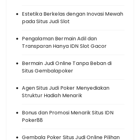
Estetika Berkelas dengan Inovasi Mewah
pada Situs Judi Slot
Pengalaman Bermain Adil dan
Transparan Hanya IDN Slot Gacor
Bermain Judi Online Tanpa Beban di
Situs Gembalapoker
Agen Situs Judi Poker Menyediakan
Struktur Hadiah Menarik
Bonus dan Promosi Menarik Situs IDN
Poker88
Gembala Poker Situs Judi Online Pilihan