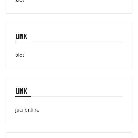
slot
LINK
slot
LINK
judi online