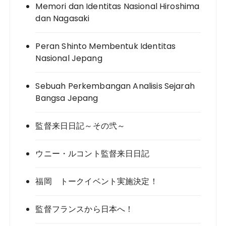
Memori dan Identitas Nasional Hiroshima
dan Nagasaki
Peran Shinto Membentuk Identitas
Nasional Jepang
Sebuah Perkembangan Analisis Sejarah
Bangsa Jepang
監督来日日記～その弐～
ウニー・ルコント監督来日日記
福岡 トークイベント実施決定！
監督フランスから日本へ！