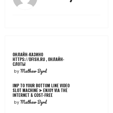
ОНЛАЙН-КАЗИНО
HTTPS://DFISH.RU , ОНЛАЙН-
СЛОТЫ
Mathew Byrd
by
IMP TO YOUR BOTTOM LINE VIDEO
SLOT MACHINE ᗎ ENJOY VIA THE
INTERNET & COST-FREE
Mathew Byrd
by