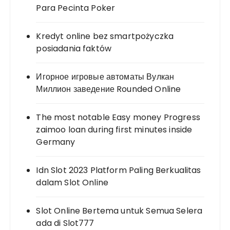
Para Pecinta Poker
Kredyt online bez smartpożyczka
posiadania faktów
Игорное игровые автоматы Вулкан
Миллион заведение Rounded Online
The most notable Easy money Progress
zaimoo loan during first minutes inside
Germany
Idn Slot 2023 Platform Paling Berkualitas
dalam Slot Online
Slot Online Bertema untuk Semua Selera
ada di Slot777