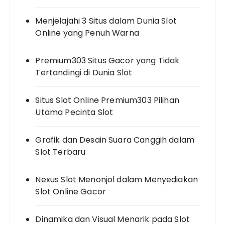
Menjelajahi 3 Situs dalam Dunia Slot
Online yang Penuh Warna
Premium303 Situs Gacor yang Tidak
Tertandingi di Dunia Slot
Situs Slot Online Premium303 Pilihan
Utama Pecinta Slot
Grafik dan Desain Suara Canggih dalam
Slot Terbaru
Nexus Slot Menonjol dalam Menyediakan
Slot Online Gacor
Dinamika dan Visual Menarik pada Slot