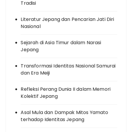
Tradisi
Literatur Jepang dan Pencarian Jati Diri
Nasional
Sejarah di Asia Timur dalam Narasi
Jepang
Transformasi Identitas Nasional Samurai
dan Era Meiji
Refleksi Perang Dunia II dalam Memori
Kolektif Jepang
Asal Mula dan Dampak Mitos Yamato
terhadap Identitas Jepang