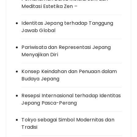
Meditasi Estetika Zen –
Identitas Jepang terhadap Tanggung
Jawab Global
Pariwisata dan Representasi Jepang
Menyajikan Diri
Konsep Keindahan dan Penuaan dalam
Budaya Jepang
Resepsi Internasional terhadap Identitas
Jepang Pasca-Perang
Tokyo sebagai Simbol Modernitas dan
Tradisi