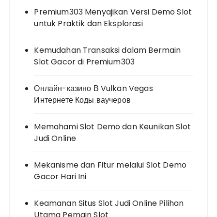
Premium303 Menyajikan Versi Demo Slot
untuk Praktik dan Eksplorasi
Kemudahan Transaksi dalam Bermain
Slot Gacor di Premium303
Онлайн-казино В Vulkan Vegas
Интернете Коды ваучеров
Memahami Slot Demo dan Keunikan Slot
Judi Online
Mekanisme dan Fitur melalui Slot Demo
Gacor Hari Ini
Keamanan Situs Slot Judi Online Pilihan
Utama Pemain Slot