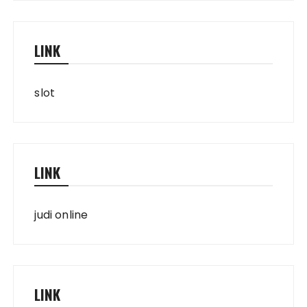
LINK
slot
LINK
judi online
LINK