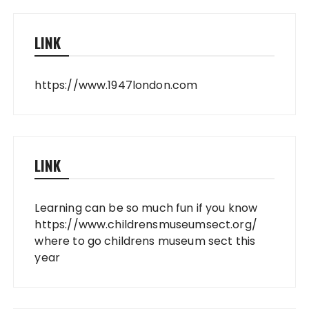
LINK
https://www.1947london.com
LINK
Learning can be so much fun if you know
https://www.childrensmuseumsect.org/
where to go childrens museum sect this
year