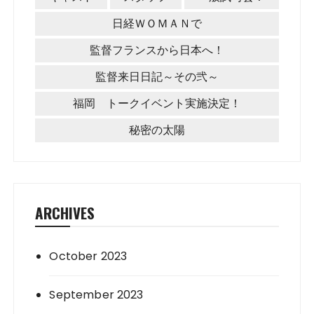
日経ＷＯＭＡＮで
監督フランスから日本へ！
監督来日日記～その弐～
福岡 トークイベント実施決定！
秘密の太陽
ARCHIVES
October 2023
September 2023