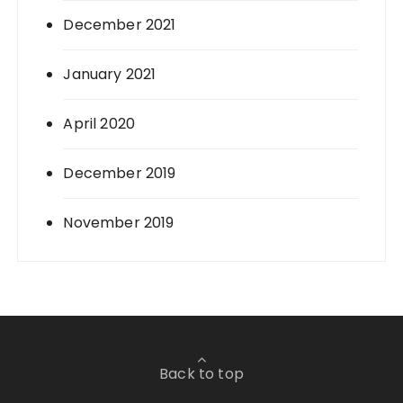
December 2021
January 2021
April 2020
December 2019
November 2019
Back to top