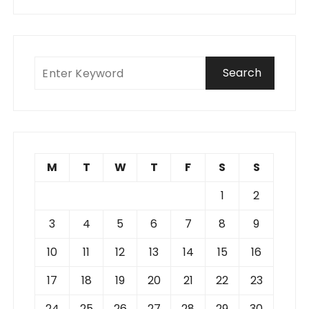
M
T
W
T
F
S
S
1
2
3
4
5
6
7
8
9
10
11
12
13
14
15
16
17
18
19
20
21
22
23
24
25
26
27
28
29
30